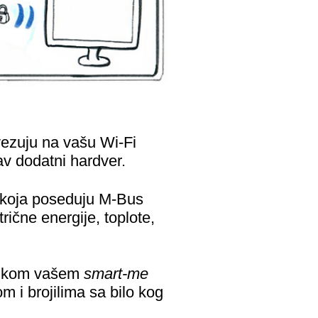
ovezuju na vašu Wi-Fi
v dodatni hardver.
 koja poseduju M-Bus
rične energije, toplote,
lo kom vašem
smart-me
m i brojilima sa bilo kog