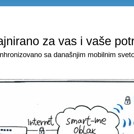
ajnirano za vas i vaše pot
inhronizovano sa današnjim mobilnim svet