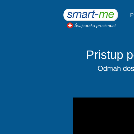
P
Švajcarska preciznost
Pristup p
Odmah dostu