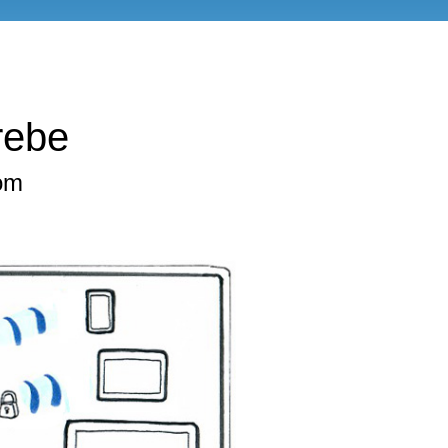
rebe
om