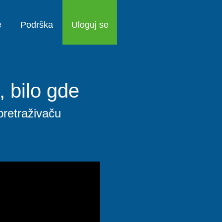
e
Podrška
Uloguj se
, bilo gde
pretraživaču