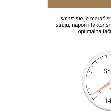
smart-me
je merač sn
struju, napon i faktor 
optimalna ta